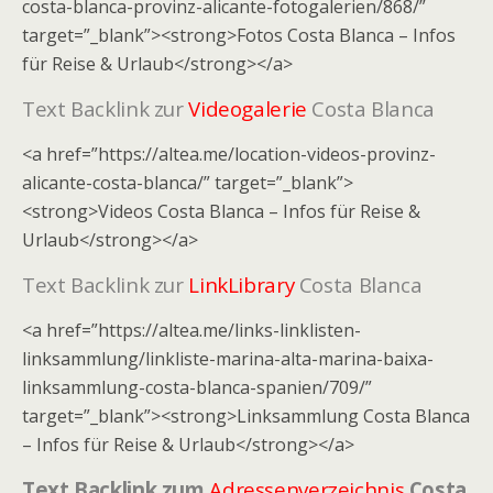
costa-blanca-provinz-alicante-fotogalerien/868/”
target=”_blank”><strong>Fotos Costa Blanca – Infos
für Reise & Urlaub</strong></a>
Text Backlink zur
Videogalerie
Costa Blanca
<a href=”https://altea.me/location-videos-provinz-
alicante-costa-blanca/” target=”_blank”>
<strong>Videos Costa Blanca – Infos für Reise &
Urlaub</strong></a>
Text Backlink zur
LinkLibrary
Costa Blanca
<a href=”https://altea.me/links-linklisten-
linksammlung/linkliste-marina-alta-marina-baixa-
linksammlung-costa-blanca-spanien/709/”
target=”_blank”><strong>Linksammlung Costa Blanca
– Infos für Reise & Urlaub</strong></a>
Text Backlink zum
Adressenverzeichnis
Costa