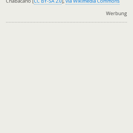
Chabacano [
CC BY-SA 2.0
],
via Wikimedia Commons
Werbung